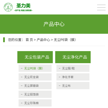
产品中心
您的位置：
首 页
>
产品中心
>
无尘PE袋（膜）
无尘包装产品
无尘净化产品
无尘PE袋（膜）
无尘服/鞋
无尘尼龙袋
净化手套
无尘屏蔽袋
无尘布
无尘铝箔袋
无尘珍珠棉