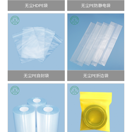
无尘HDPE袋
无尘PE防静电袋
无尘PE自封袋
无尘PE折边袋