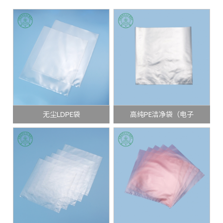
无尘LDPE袋
高纯PE洁净袋（电子